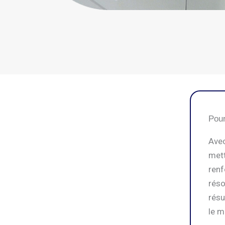
Pour
Avec
mett
renf
réso
résu
le m