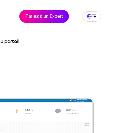
Parlez à un Expert
FR
PT
BR
u portail
EN
LATAM
ES
IT