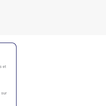
s et
r sur