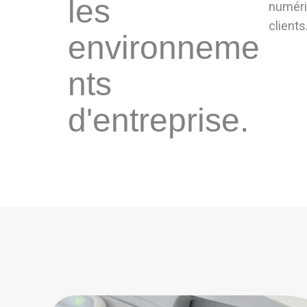
les
numéri
clients
environneme
nts
d'entreprise.