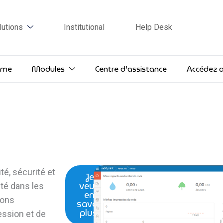
lutions
Institutional
Help Desk
rme
Modules
Centre d’assistance
Accédez a
ité, sécurité et
Je
veux
ité dans les
en
ions
savoir
plus!
ession et de