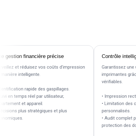
estion financière précise
Contrôle intellige
llez et réduisez vos coûts d'impression
Garantissez une util
ière intelligente.
imprimantes grâce à 
vérifiables.
tification rapide des gaspillages.
i en temps réel par utilisateur,
• Impression recto ve
ement et appareil.
• Limitation des cou
sions plus stratégiques et plus
personnalisés.
miques.
• Audit complet pour 
protection des donn