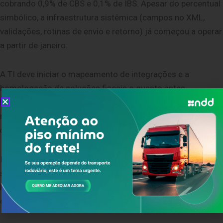
cobrando 0,9% de CBS e 0,1% de IBS. Apesar do percentual
simbólico, a infraestrutura sistêmica (campos no XML,
validações, rotinas de envio e retorno) já começou a operar
a partir de janeiro.
A TI deve iniciar o mapeamento de integrações e a
homologação de soluções fiscais o quanto antes.
Desenvolver todas as regras internamente consumirá
muitas
X
de
X
horas de engenharia e desviará o foco do
da companhia.
core business
Investir na antecipação tecnológica é a decisão mais
segura. Compreender as mudanças da
CBS e IBS na
Reforma Tributária
permite que a diretoria desenhe um
orçamento previsível para a modernização do ERP.