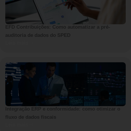
EFD Contribuições: Como automatizar a pré-
auditoria de dados do SPED
Leia mais
Integração ERP e conformidade: como otimizar o
fluxo de dados fiscais
Leia mais