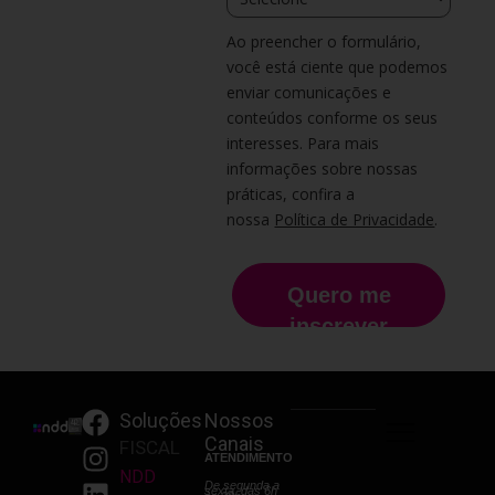
Ao preencher o formulário,
você está ciente que podemos
enviar comunicações e
conteúdos conforme os seus
interesses. Para mais
informações sobre nossas
práticas, confira a
nossa
Política de Privacidade
.
Quero me
inscrever
F
I
L
Y
Soluções
Nossos
Canais
a
n
i
o
FISCAL
ATENDIMENTO
c
s
n
u
NDD
De segunda a
sexta, das 6h