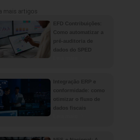
a mais artigos
EFD Contribuições:
Como automatizar a
pré-auditoria de
dados do SPED
Leia mais
Integração ERP e
conformidade: como
otimizar o fluxo de
dados fiscais
Leia mais
NFS-e Nacional: A