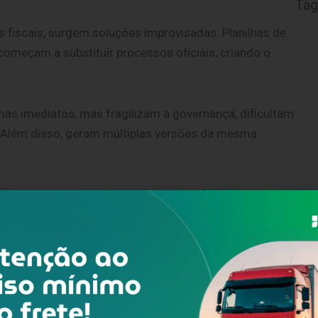
Tag
fiscais, surgem soluções improvisadas. Planilhas de
começam a substituir processos oficiais, criando o
as imediatos, mas fragilizam a governança, dificultam
 Além disso, geram múltiplas versões da mesma
 automatizada, com troca direta de informações entre
ntroles externos e garante que os dados fluam de
e reduz
riscos operacionais
.
sporte