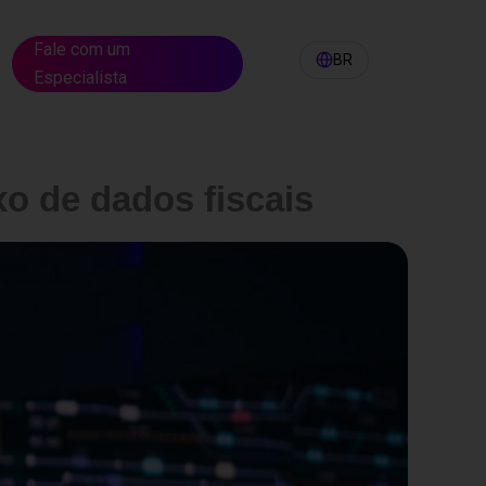
Fale com um
BR
Especialista
PT
EN
LATAM
o de dados fiscais
ES
FR
IT