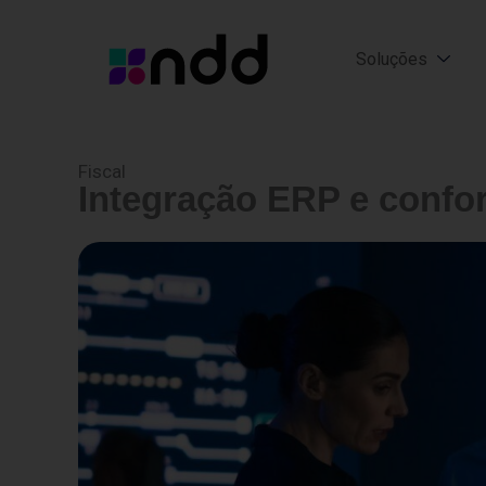
Ir
para
Soluções
o
conteúdo
Fiscal
Integração ERP e confor