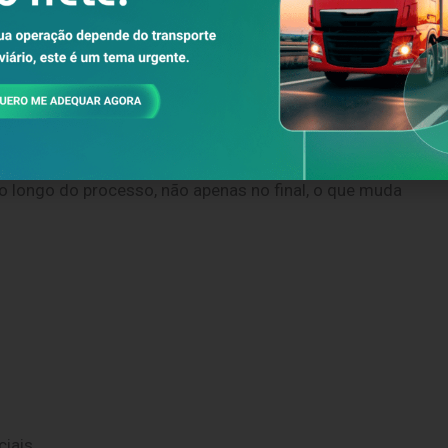
xo de dados automatizado para o
 pressão do mês – e é quando inconsistências
onciliar grandes volumes de documentos.
o longo do processo, não apenas no final, o que muda
iais.