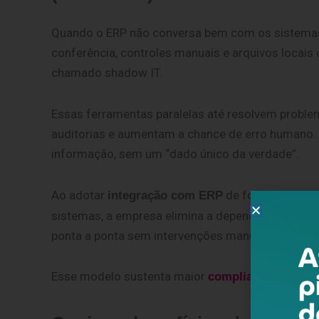
Quando o ERP não conversa bem com os sistemas 
conferência, controles manuais e arquivos locais 
chamado shadow IT.
Essas ferramentas paralelas até resolvem problem
auditorias e aumentam a chance de erro humano.
informação, sem um “dado único da verdade”.
Ao adotar
de forma nativa e
integração com ERP
sistemas, a empresa elimina a dependência de co
ponta a ponta sem intervenções manuais.
Esse modelo sustenta maior
compliance de tran