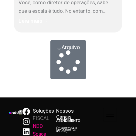
Você, como diretor de operações, sabe
que a escala é tudo. No entanto, com...
Leia mais
Arquivo
F
I
L
Y
Soluções
Nossos
Canais
a
n
i
o
FISCAL
ATENDIMENTO
c
s
n
u
NDD
De segunda a
sexta, das 6h
às 22h;
e
t
k
t
Space