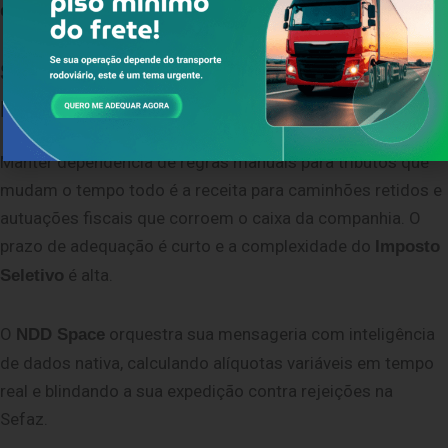
despachar mercadorias.
Sua operação vai pagar o preço por um
ERP desatualizado?
Manter dependência de regras manuais para tributos que
mudam o tempo todo é a receita para caminhões retidos e
autuações fiscais que corroem o caixa da companhia. O
prazo de adequação é curto e a complexidade do
Imposto
é alta.
Seletivo
O
orquestra sua mensageria com inteligência
NDD Space
de dados nativa, calculando alíquotas variáveis em tempo
real e blindando a sua expedição contra rejeições na
Sefaz.