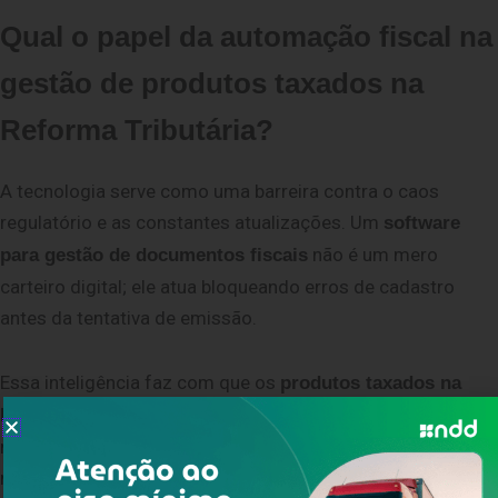
Qual o papel da automação fiscal na
gestão de produtos taxados na
Reforma Tributária?
A tecnologia serve como uma barreira contra o caos
regulatório e as constantes atualizações. Um
software
não é um mero
para gestão de documentos fiscais
carteiro digital; ele atua bloqueando erros de cadastro
antes da tentativa de emissão.
Essa inteligência faz com que os
produtos taxados na
transitem com amparo jurídico nas
Reforma Tributária
rodovias. A diretoria ganha previsibilidade sobre as
margens
e a área de expedição foca na sua meta principal: