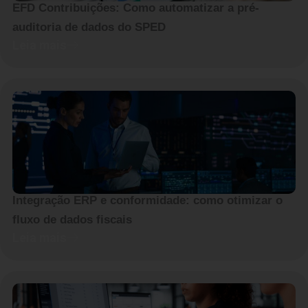
EFD Contribuições: Como automatizar a pré-
auditoria de dados do SPED
Leia mais
Integração ERP e conformidade: como otimizar o
fluxo de dados fiscais
Leia mais