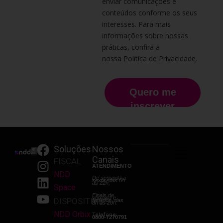
enviar comunicações e
conteúdos conforme os seus
interesses. Para mais
informações sobre nossas
práticas, confira a
nossa
Política de Privacidade
.
Quero me
inscrever
F
I
L
Y
Soluções
Nossos
Canais
a
n
i
o
FISCAL
ATENDIMENTO
c
s
n
u
NDD
De segunda a
sexta, das 6h
e
t
k
t
às 22h;
Space
Finais de
b
a
e
u
semana e
DISPOSITIVOS
feriados, das
8h às 20h.
o
g
d
b
NDD Orbix
Telefone:
0800-7270791